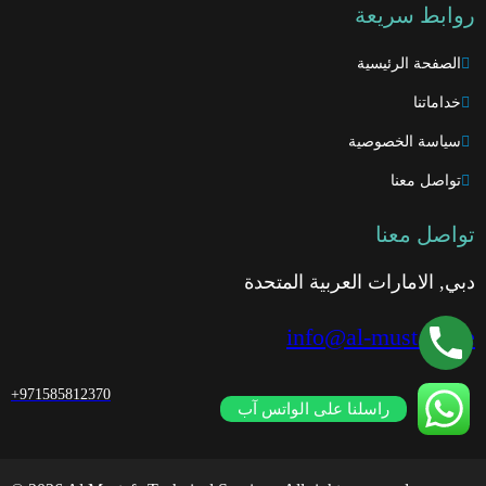
روابط سريعة
الصفحة الرئيسية
خداماتنا
سياسة الخصوصية
تواصل معنا
تواصل معنا
دبي, الامارات العربية المتحدة
info@al-mustafa.ae
+971585812370
راسلنا على الواتس آب