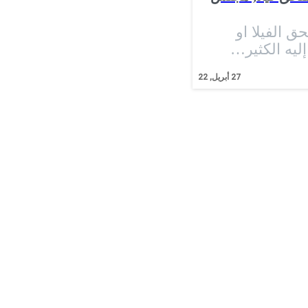
ق الفيلا او
ليه الكثير…
27
أبريل, 22